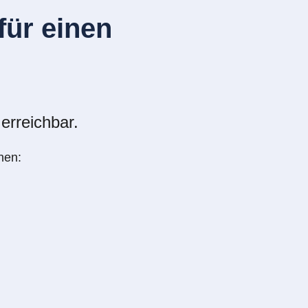
ür einen
erreichbar.
nen: